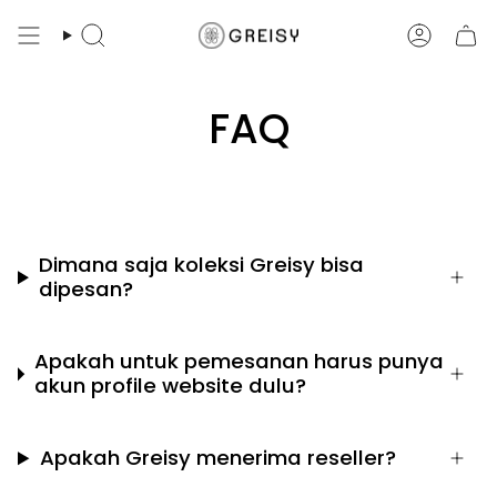
Skip
to
Search
Account
content
FAQ
Dimana saja koleksi Greisy bisa
dipesan?
Apakah untuk pemesanan harus punya
akun profile website dulu?
Apakah Greisy menerima reseller?